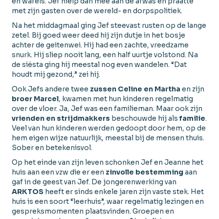
en wafels. Jef hielp dan mee aan de afwas en praatte
met zijn gasten over de wereld- en dorpspolitiek.
Na het middagmaal ging Jef steevast rusten op de lange
zetel. Bij goed weer deed hij zijn dutje in het bosje
achter de geitenwei. Hij had een zachte, vreedzame
snurk. Hij sliep nooit lang, een half uurtje volstond. Na
de siësta ging hij meestal nog even wandelen. “Dat
houdt mij gezond,” zei hij.
Ook Jefs andere twee
zussen Celine en Martha
en zijn
broer Marcel
, kwamen met hun kinderen regelmatig
over de vloer. Ja, Jef was een familieman. Maar ook zijn
vrienden en strijdmakkers
beschouwde hij als
familie
.
Veel van hun kinderen werden gedoopt door hem, op de
hem eigen wijze natuurlijk, meestal bij de mensen thuis.
Sober en betekenisvol.
Op het einde van zijn leven schonken Jef en Jeanne het
huis aan een vzw die er een
zinvolle bestemming
aan
gaf in de geest van Jef. De jongerenwerking van
ARKTOS
heeft er sinds enkele jaren zijn vaste stek. Het
huis is een soort “leerhuis”, waar regelmatig lezingen en
gespreksmomenten plaatsvinden. Groepen en