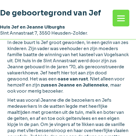
De geboortegrond van Jef
Huis Jef en Jeanne Ulburghs
Sint Annastraat 7, 3550 Heusden-Zolder.
In deze buurt is Jef groot geworden, in een gezin van zes
kinderen. Zijn vader was veehouder en zijn moeders
familie baatte de winning van het kasteel van Vogelsanck
uit. Dit huis in de Sint Annastraat werd door zijn zus
Jeanne gebouwd in de jaren '70, als gereconstrueerde
vakwerkhoeve. Jef heeft hier tot aan zijn dood
gewoond. Het was een
oase van rust
. Niet alleen voor
hemzelf en zijn
zussen Jeanne en Julienneke
, maar
ook voor menig bezoeker.
Het was vooral Jeanne die de bezoekers en Jefs
medewerkers in de watten legde met heerlijke
maaltijden met groenten uit de tuin, melk en boter van
de geiten, en af en toe ook geitenvlees en een eigen
kipje in de pan. Om je vingers af te likken was de vanille
pap met vlierbessensiroop en haar overheerlijke vlaaien